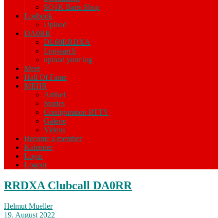
SQ1K Barts Shop
Logbook
Upload
DA0RR
DL60RRDXA
Logsearch
upload your log
Meet
Hall Of Fame
MEHR
Artikel
Stories
Configuration RTTY
Galerie
Videos
Become a member
Kalender
Login
Logout
RRDXA Clubcall DA0RR
Helmut Mueller
19. August 2022