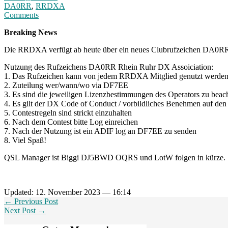
DA0RR
,
RRDXA
Comments
Breaking News
Die RRDXA verfügt ab heute über ein neues Clubrufzeichen DA0RR (R
Nutzung des Rufzeichens DA0RR Rhein Ruhr DX Assoiciation:
1. Das Rufzeichen kann von jedem RRDXA Mitglied genutzt werde
2. Zuteilung wer/wann/wo via DF7EE
3. Es sind die jeweiligen Lizenzbestimmungen des Operators zu beac
4. Es gilt der DX Code of Conduct / vorbildliches Benehmen auf de
5. Contestregeln sind strickt einzuhalten
6. Nach dem Contest bitte Log einreichen
7. Nach der Nutzung ist ein ADIF log an DF7EE zu senden
8. Viel Spaß!
QSL Manager ist Biggi DJ5BWD OQRS und LotW folgen in kürze.
Updated: 12. November 2023 — 16:14
← Previous Post
Next Post →