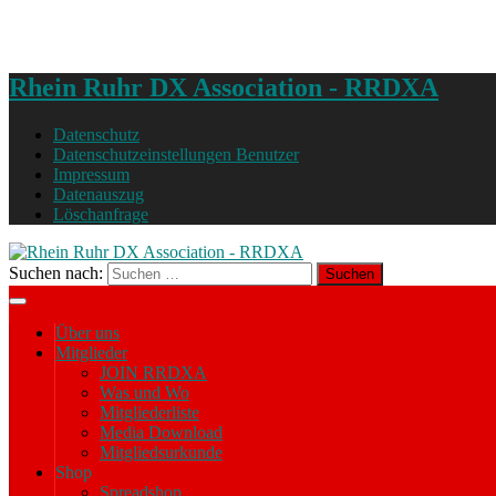
Rhein Ruhr DX Association - RRDXA
Datenschutz
Datenschutzeinstellungen Benutzer
Impressum
Datenauszug
Löschanfrage
Suchen nach:
Über uns
Mitglieder
JOIN RRDXA
Was und Wo
Mitgliederliste
Media Download
Mitgliedsurkunde
Shop
Spreadshop