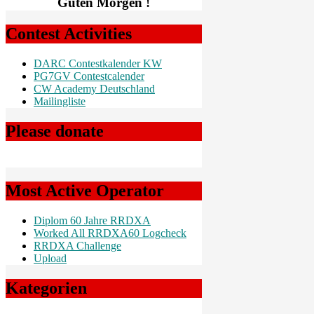
Guten Morgen !
Contest Activities
DARC Contestkalender KW
PG7GV Contestcalender
CW Academy Deutschland
Mailingliste
Please donate
Most Active Operator
Diplom 60 Jahre RRDXA
Worked All RRDXA60 Logcheck
RRDXA Challenge
Upload
Kategorien