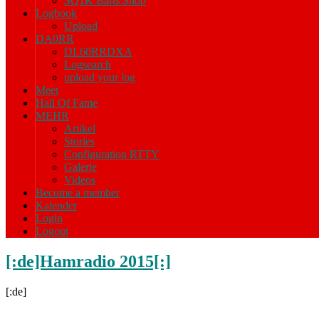
SQ1K Barts Shop
Logbook
Upload
DA0RR
DL60RRDXA
Logsearch
upload your log
Meet
Hall Of Fame
MEHR
Artikel
Stories
Configuration RTTY
Galerie
Videos
Become a member
Kalender
Login
Logout
[:de]Hamradio 2015[:]
[:de]