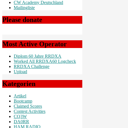
CW Academy Deutschland
Mailingliste
Please donate
Most Active Operator
Diplom 60 Jahre RRDXA
Worked All RRDXA60 Logcheck
RRDXA Challenge
Upload
Kategorien
Artikel
Bootcamp
Claimed Scores
Contest Activities
CQ3W
DA0RR
HAM RADIO