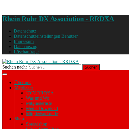
Rhein Ruhr DX Association - RRDXA
Datenschutz
Datenschutzeinstellungen Benutzer
Impressum
Datenauszug
Löschanfrage
Suchen nach:
Über uns
Mitglieder
JOIN RRDXA
Was und Wo
Mitgliederliste
Media Download
Mitgliedsurkunde
Shop
Spreadshop