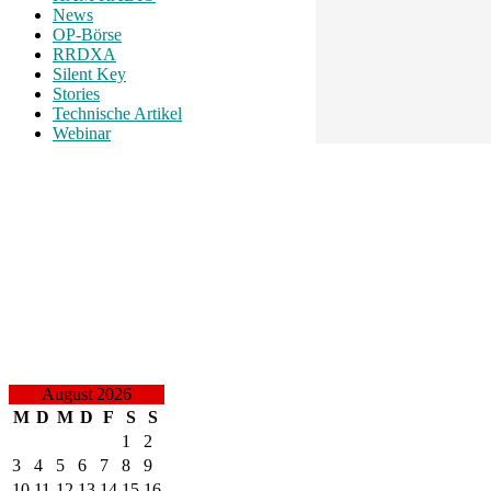
News
OP-Börse
RRDXA
Silent Key
Stories
Technische Artikel
Webinar
August 2026
M
D
M
D
F
S
S
1
2
3
4
5
6
7
8
9
10
11
12
13
14
15
16