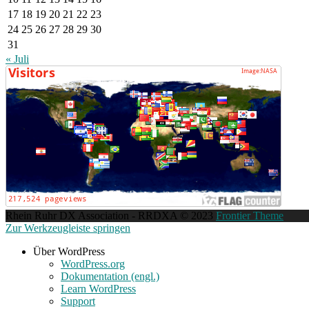
17
18
19
20
21
22
23
24
25
26
27
28
29
30
31
« Juli
Rhein Ruhr DX Association - RRDXA © 2023
Frontier Theme
Zur Werkzeugleiste springen
Über WordPress
WordPress.org
Dokumentation (engl.)
Learn WordPress
Support