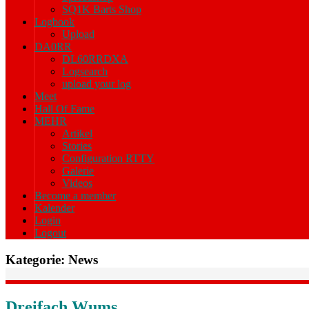
SQ1K Barts Shop
Logbook
Upload
DA0RR
DL60RRDXA
Logsearch
upload your log
Meet
Hall Of Fame
MEHR
Artikel
Stories
Configuration RTTY
Galerie
Videos
Become a member
Kalender
Login
Logout
Kategorie:
News
Dreifach Wums