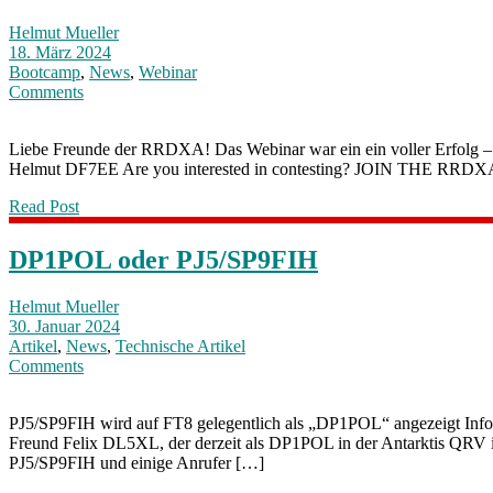
Helmut Mueller
18. März 2024
Bootcamp
,
News
,
Webinar
Comments
Liebe Freunde der RRDXA! Das Webinar war ein ein voller Erfolg –
Helmut DF7EE Are you interested in contesting? JOIN THE RRD
Read Post
DP1POL oder PJ5/SP9FIH
Helmut Mueller
30. Januar 2024
Artikel
,
News
,
Technische Artikel
Comments
PJ5/SP9FIH wird auf FT8 gelegentlich als „DP1POL“ angezeigt Infos
Freund Felix DL5XL, der derzeit als DP1POL in der Antarktis QRV is
PJ5/SP9FIH und einige Anrufer […]