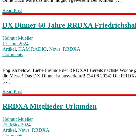
Ohne Euch wäre das nicht möglich gewesen! Der Aufbau […]
Read Post
DX Dinner 60 Jahre RRDXA Friedrichsha
Helmut Mueller
17. Juni 2024
Artikel
,
HAM RADIO
,
News
,
RRDXA
Comments
English below! Liebe Freunde der RRDXA! Bereits nächste Woche geht 
die Messe! Das DX Dinner ist ausverkauft! (24.06.2024) Die RRDXA w
[…]
Read Post
RRDXA Mitglieder Urkunden
Helmut Mueller
25. März 2024
Artikel
,
News
,
RRDXA
Comments