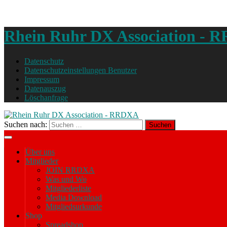
Rhein Ruhr DX Association -
Datenschutz
Datenschutzeinstellungen Benutzer
Impressum
Datenauszug
Löschanfrage
Suchen nach:
Über uns
Mitglieder
JOIN RRDXA
Was und Wo
Mitgliederliste
Media Download
Mitgliedsurkunde
Shop
Spreadshop