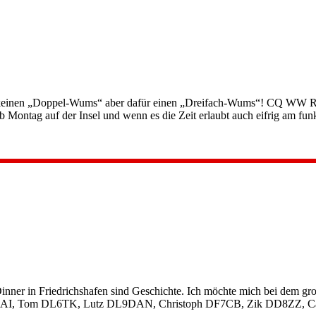
keinen „Doppel-Wums“ aber dafür einen „Dreifach-Wums“! CQ WW 
 Montag auf der Insel und wenn es die Zeit erlaubt auch eifrig am f
er in Friedrichshafen sind Geschichte. Ich möchte mich bei dem
L5HAI, Tom DL6TK, Lutz DL9DAN, Christoph DF7CB, Zik DD8ZZ, 