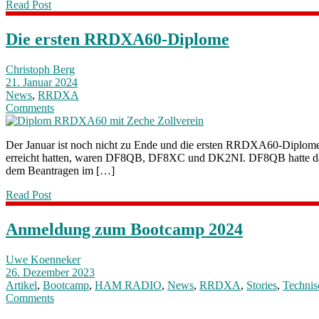
Read Post
Die ersten RRDXA60-Diplome
Christoph Berg
21. Januar 2024
News
,
RRDXA
Comments
Der Januar ist noch nicht zu Ende und die ersten RRDXA60-Diplome 
erreicht hatten, waren DF8QB, DF8XC und DK2NI. DF8QB hatte da so
dem Beantragen im […]
Read Post
Anmeldung zum Bootcamp 2024
Uwe Koenneker
26. Dezember 2023
Artikel
,
Bootcamp
,
HAM RADIO
,
News
,
RRDXA
,
Stories
,
Technis
Comments