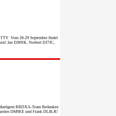
RTTY Vom 28-29 September findet
unken! Jan DJ8NK, Norbert DJ7JC,
 großartigem RRDXA-Team Bedanken
Carsten DM9EE und Frank DL8LR!