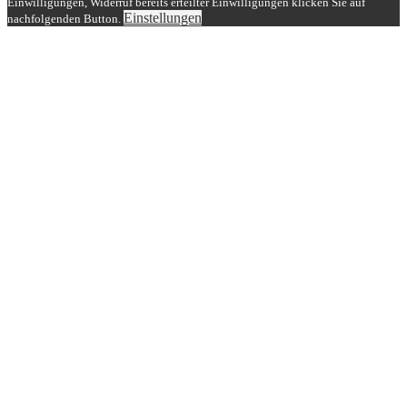
Einwilligungen, Widerruf bereits erteilter Einwilligungen klicken Sie auf
Einstellungen
nachfolgenden Button.