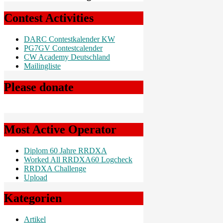
Contest Activities
DARC Contestkalender KW
PG7GV Contestcalender
CW Academy Deutschland
Mailingliste
Please donate
Most Active Operator
Diplom 60 Jahre RRDXA
Worked All RRDXA60 Logcheck
RRDXA Challenge
Upload
Kategorien
Artikel