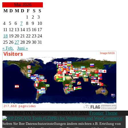
Mai 2026
M
D
M
D
F
S
S
1
2
3
4
5
6
7
8
9
10
11
12
13
14
15
16
17
18
19
20
21
22
23
24
25
26
27
28
29
30
31
« Feb.
Juni »
Rhein Ruhr DX Association - RRDXA © 2023
Frontier Theme
Sofern Sie Ihre Datenschutzeinstellungen ändern möchten z.B. Erteilung von