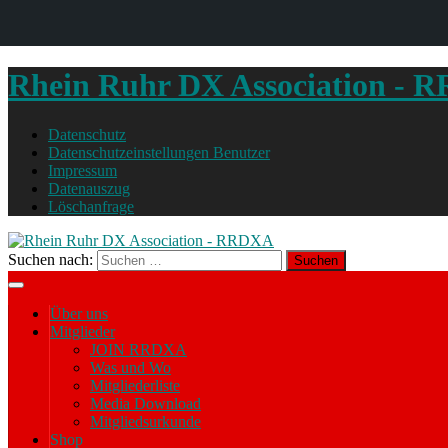
Rhein Ruhr DX Association -
Datenschutz
Datenschutzeinstellungen Benutzer
Impressum
Datenauszug
Löschanfrage
Suchen nach:
Über uns
Mitglieder
JOIN RRDXA
Was und Wo
Mitgliederliste
Media Download
Mitgliedsurkunde
Shop