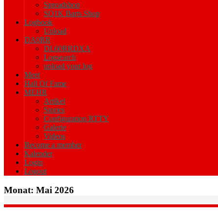
Spreadshop
SQ1K Barts Shop
Logbook
Upload
DA0RR
DL60RRDXA
Logsearch
upload your log
Meet
Hall Of Fame
MEHR
Artikel
Stories
Configuration RTTY
Galerie
Videos
Become a member
Kalender
Login
Logout
Monat:
Mai 2026