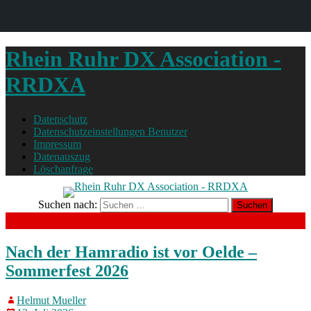
Rhein Ruhr DX Association -
RRDXA
Datenschutz
Datenschutzeinstellungen Benutzer
Impressum
Datenauszug
Löschanfrage
Suchen nach:
Nach der Hamradio ist vor Oelde –
Sommerfest 2026
Helmut Mueller