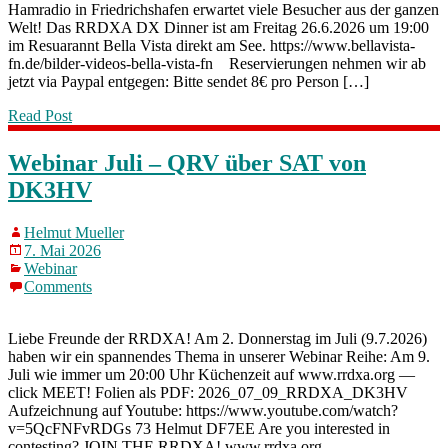
Hamradio in Friedrichshafen erwartet viele Besucher aus der ganzen
Welt! Das RRDXA DX Dinner ist am Freitag 26.6.2026 um 19:00
im Resuarannt Bella Vista direkt am See. https://www.bellavista-
fn.de/bilder-videos-bella-vista-fn Reservierungen nehmen wir ab
jetzt via Paypal entgegen: Bitte sendet 8€ pro Person […]
Read Post
Webinar Juli – QRV über SAT von
DK3HV
Helmut Mueller
7. Mai 2026
Webinar
Comments
Liebe Freunde der RRDXA! Am 2. Donnerstag im Juli (9.7.2026)
haben wir ein spannendes Thema in unserer Webinar Reihe: Am 9.
Juli wie immer um 20:00 Uhr Küchenzeit auf www.rrdxa.org —
click MEET! Folien als PDF: 2026_07_09_RRDXA_DK3HV
Aufzeichnung auf Youtube: https://www.youtube.com/watch?
v=5QcFNFvRDGs 73 Helmut DF7EE Are you interested in
contesting? JOIN THE RRDXA! www.rrdxa.org