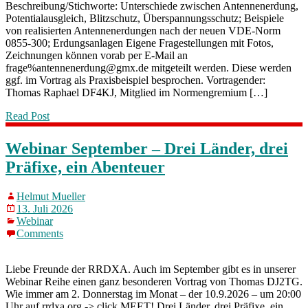
Beschreibung/Stichworte: Unterschiede zwischen Antennenerdung,
Potentialausgleich, Blitzschutz, Überspannungsschutz; Beispiele
von realisierten Antennenerdungen nach der neuen VDE-Norm
0855-300; Erdungsanlagen Eigene Fragestellungen mit Fotos,
Zeichnungen können vorab per E-Mail an
frage%antennenerdung@gmx.de mitgeteilt werden. Diese werden
ggf. im Vortrag als Praxisbeispiel besprochen. Vortragender:
Thomas Raphael DF4KJ, Mitglied im Normengremium […]
Read Post
Webinar September – Drei Länder, drei
Präfixe, ein Abenteuer
Helmut Mueller
13. Juli 2026
Webinar
Comments
Liebe Freunde der RRDXA. Auch im September gibt es in unserer
Webinar Reihe einen ganz besonderen Vortrag von Thomas DJ2TG.
Wie immer am 2. Donnerstag im Monat – der 10.9.2026 – um 20:00
Uhr auf rrdxa.org -> click MEET! Drei Länder, drei Präfixe, ein