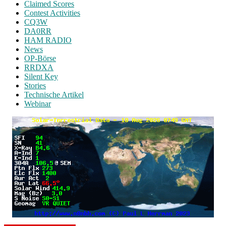
Claimed Scores
Contest Activities
CQ3W
DA0RR
HAM RADIO
News
OP-Börse
RRDXA
Silent Key
Stories
Technische Artikel
Webinar