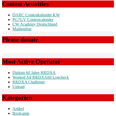
Contest Activities
DARC Contestkalender KW
PG7GV Contestcalender
CW Academy Deutschland
Mailingliste
Please donate
Most Active Operator
Diplom 60 Jahre RRDXA
Worked All RRDXA60 Logcheck
RRDXA Challenge
Upload
Kategorien
Artikel
Bootcamp